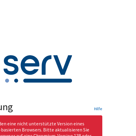
ung
Hilfe
den eine nicht unterstützte Version eines
asierten Browsers. Bitte aktualisieren Sie
rowser auf eine Chromium-Version 138 oder